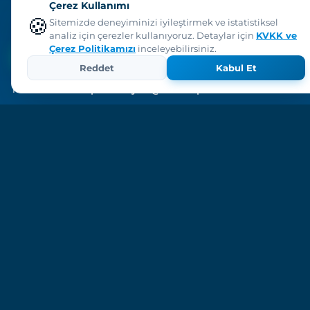
Çerez Kullanımı
0454 641-4044
🍪
Sitemizde deneyiminizi iyileştirmek ve istatistiksel
WHATSAPP HATTIMIZ
analiz için çerezler kullanıyoruz. Detaylar için
KVKK ve
Çerez Politikamızı
inceleyebilirsiniz.
WhatsApp ile yaz
Reddet
Kabul Et
bilgi@kesap.bel.tr
E-POSTA:
kesap.belediyesi@hs01.kep.tr
KEP ADRESI:
© 2026 Keşap Belediyesi — Tüm hakları saklıdır.
T.C. Giresun Keşap Belediye Başkanlığı