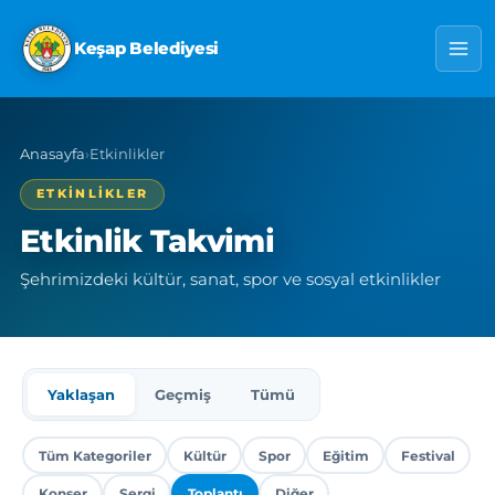
Keşap Belediyesi
Anasayfa
›
Etkinlikler
ETKINLIKLER
Etkinlik Takvimi
Şehrimizdeki kültür, sanat, spor ve sosyal etkinlikler
Yaklaşan
Geçmiş
Tümü
Tüm Kategoriler
Kültür
Spor
Eğitim
Festival
Konser
Sergi
Toplantı
Diğer