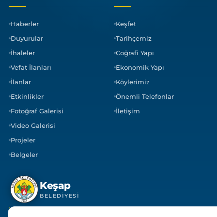
Haberler
Keşfet
Duyurular
Tarihçemiz
İhaleler
Coğrafi Yapı
Vefat İlanları
Ekonomik Yapı
İlanlar
Köylerimiz
Etkinlikler
Önemli Telefonlar
Fotoğraf Galerisi
İletişim
Video Galerisi
Projeler
Belgeler
Keşap
BELEDIYESI
İLETIŞIM MERKEZI